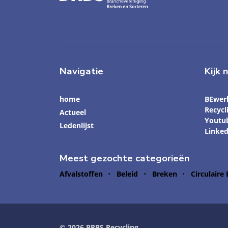
Navigatie
Kijk 
home
BEwer
Recyc
Actueel
Youtu
Ledenlijst
Linked
Meest gezochte categorieën
Afvalstoffen
Beleid
Breken
Circulaire
© 2026 BRBS Recycling