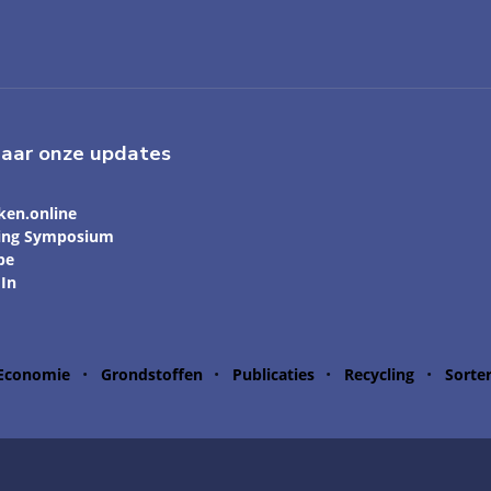
naar onze updates
ken.online
ling Symposium
be
In
 Economie
Grondstoffen
Publicaties
Recycling
Sorte