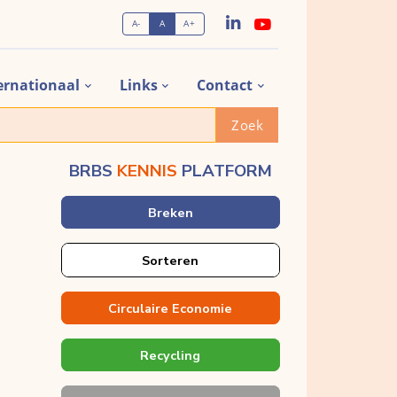
A-
A
A+
ernationaal
Links
Contact
Zoek
BRBS
KENNIS
PLATFORM
Breken
Sorteren
Circulaire Economie
Recycling